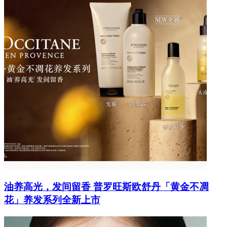
油养高光，发间留香 普罗旺斯欧舒丹「黄金不凋
花」养发系列全新上市