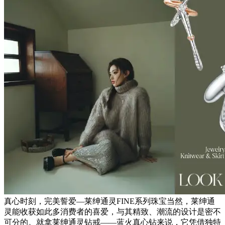
真心时刻，完美誓爱—莱绅通灵FINE系列珠宝当然，莱绅通
灵能收获如此多消费者的喜爱，与其精致、潮流的设计是密不
可分的。就拿莱绅通灵钻戒——蓝火真心钻来说，它凭借独特