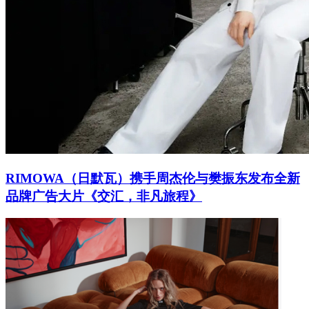
RIMOWA（日默瓦）携手周杰伦与樊振东发布全新
品牌广告大片《交汇，非凡旅程》