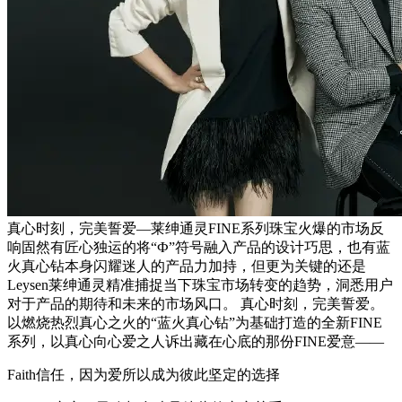
真心时刻，完美誓爱—莱绅通灵FINE系列珠宝火爆的市场反
响固然有匠心独运的将“Ф”符号融入产品的设计巧思，也有蓝
火真心钻本身闪耀迷人的产品力加持，但更为关键的还是
Leysen莱绅通灵精准捕捉当下珠宝市场转变的趋势，洞悉用户
对于产品的期待和未来的市场风口。 真心时刻，完美誓爱。
以燃烧热烈真心之火的“蓝火真心钻”为基础打造的全新FINE
系列，以真心向心爱之人诉出藏在心底的那份FINE爱意——
Faith信任，因为爱所以成为彼此坚定的选择