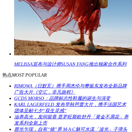
MELISSA宣布与设计师SUSAN FANG推出独家合作系列
热点
MOST POPULAR
RIMOWA（日默瓦）携手周杰伦与樊振东发布全新品牌
广告大片《交汇，非凡旅程》
GCDS MORSO：品牌标志性鞋履的诞生与演变
KARL LAGERFELD 发布早秋芭蕾大片，携手法国艺术
团体呈献七夕“双生灵感”
油养高光，发间留香 普罗旺斯欧舒丹「黄金不凋花」养
发系列全新上市
唇光乍现，自有“镜”界 M·A·C魅可水漾「波光」子弹头