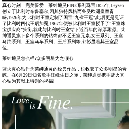
真心时刻，完美誓爱—莱绅通灵FINE系列珠宝1855年,Leysen
创立于比利时布鲁塞尔,因其独特风格而备受欧洲皇室青
睐,1926年为比利时王室定制了国宝“九省王冠”,此后更是见证
了比利时四代王后加冕,1967年便被比利时王室授予了“王室珠
宝供应商”头衔,就此与比利时王室结下近百年的深厚渊源。莱
绅通灵旗下多个系列的钻饰都不乏王室元素,女王系列、王室
马蹄系列、王室马车系列、王后系列等,都彰显着其王室品
位。
莱绅通灵怎么样?众多明星为之倾心
蓝火真心钻作为莱绅通灵的经典作品，也收获了众多明星的青
睐。在6月29日知名歌手汪峰生日之际，莱绅通灵携手蓝火真
心钻为其献上特别的祝福!