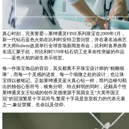
真心时刻，完美誓爱—莱绅通灵FINE系列珠宝在2009年1月，
新一代钻石蓝色火焰在比利时安特卫普问世，并在著名油画艺
术大师Rubens故居举行全球首场新闻发布会，比利时各界政商
名流汇聚于此，对比利时570年钻石切工史革命性突破的作品
——蓝色火焰的诞生表示祝贺。
每一件珠宝饰品的背后，其实都离不开珠宝设计师的”精雕细
琢”，而每一个灵感的进发、每一个细微之处的设计，也让珠
宝得以被铭记。正如莱绅通灵蓝火真心钻一样，简约边棱勾勒
出的独创心形符号，棱角分明、特点鲜明的同时，还颇具个性
莱绅通灵女王钻戒的创作灵感便源于英国女王“大英帝国王
冠”的冠顶繁星十字花符号,繁星十字花是皇室权力的代表元素
之一,象征荣耀、生命以及信仰。