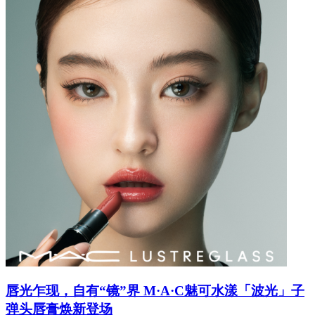
唇光乍现，自有“镜”界 M·A·C魅可水漾「波光」子
弹头唇膏焕新登场