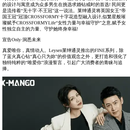
的设计与寓意成为众多男生在挑选求婚钻戒时的首选! 民间更
是流传着“无十字·不王冠”这一说法。莱绅通灵将英国女王“帝
国王冠”冠顶CROSSFORMY十字花造型融入设计,似繁星般璀
璨赋予CROSSFORMYLife“女性力量与幸福守护”之意,赋予女
性独立自主的力量、守护她终身幸福!
宣告Only·洞悉未来
真爱唯你，真情动人。Leysen莱绅通灵推出的FINE系列，除
了蓝火真心钻“真心只为妳”的价值观念之外，更打造和强化了
独特纯粹的“唯爱你”浪漫誓言，引起广大消费者的青睐与追
捧。