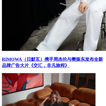
RIMOWA（日默瓦）携手周杰伦与樊振东发布全新
品牌广告大片《交汇，非凡旅程》