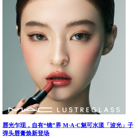
唇光乍现，自有“镜”界 M·A·C魅可水漾「波光」子
弹头唇膏焕新登场