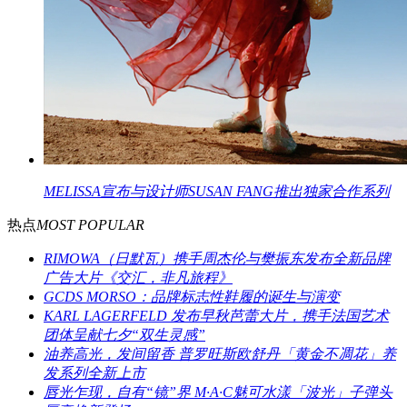
MELISSA宣布与设计师SUSAN FANG推出独家合作系列
热点
MOST POPULAR
RIMOWA（日默瓦）携手周杰伦与樊振东发布全新品牌
广告大片《交汇，非凡旅程》
GCDS MORSO：品牌标志性鞋履的诞生与演变
KARL LAGERFELD 发布早秋芭蕾大片，携手法国艺术
团体呈献七夕“双生灵感”
油养高光，发间留香 普罗旺斯欧舒丹「黄金不凋花」养
发系列全新上市
唇光乍现，自有“镜”界 M·A·C魅可水漾「波光」子弹头