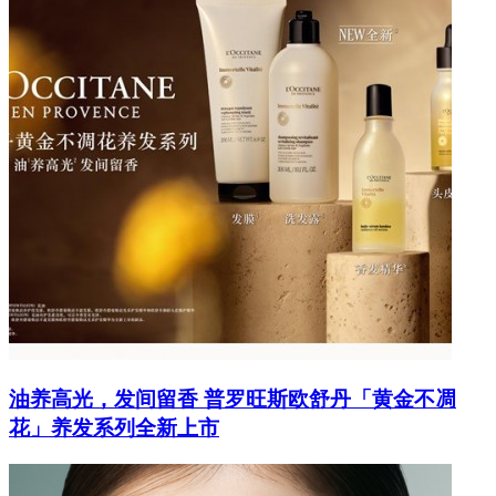
油养高光，发间留香 普罗旺斯欧舒丹「黄金不凋
花」养发系列全新上市