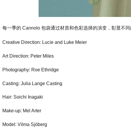
每一季的 Cannolo 包袋通过材质和色彩选择的演变，彰显不
Creative Direction: Lucie and Luke Meier
Art Direction: Peter Miles
Photography: Roe Ethridge
Casting: Julia Lange Casting
Hair: Soichi Inagaki
Make-up: Mel Arter
Model: Vilma Sjöberg