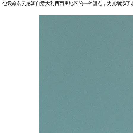
包袋命名灵感源自意大利西西里地区的一种甜点，为其增添了趣味性，这也是 