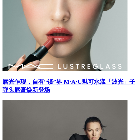
唇光乍现，自有“镜”界 M·A·C魅可水漾「波光」子
弹头唇膏焕新登场