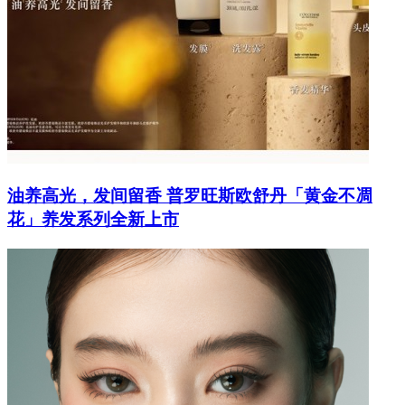
油养高光，发间留香 普罗旺斯欧舒丹「黄金不凋
花」养发系列全新上市