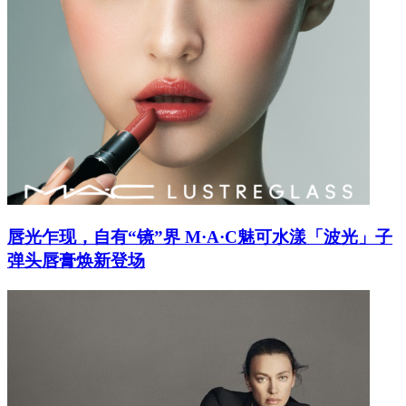
唇光乍现，自有“镜”界 M·A·C魅可水漾「波光」子
弹头唇膏焕新登场