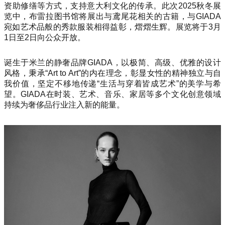
资助修缮等方式，支持意大利文化的传承。此次2025秋冬展
览中，布雷拉图书馆将展出与鸢尾花相关的古籍，与GIADA
宛如艺术品般的秀款服装相得益彰，熠熠生辉。展览将于3月
1日至2日向公众开放。
诞生于米兰的静奢品牌GIADA，以极简、高级、优雅的设计
风格，秉承“Art to Art”的内在理念，彰显女性的精神独立与自
我价值，坚定不移地传递“生活与穿着皆成艺术”的美学与希
望。GIADA在时装、艺术、音乐、家居等多个文化创意领域
持续为奢侈品行业注入新的能量。