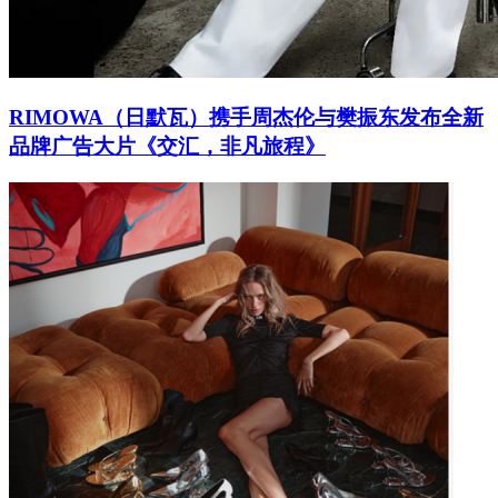
RIMOWA（日默瓦）携手周杰伦与樊振东发布全新
品牌广告大片《交汇，非凡旅程》