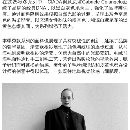
在2025秋冬系列中，GIADA创意总监Gabriele Colangelo延
续了品牌的经典DNA，以黑白灰色系为主，强化了品牌辨识
度。通过面料降解效果模拟自然光影的过渡，呈现出灰色至黑
色的温柔渐变。以充满女性韵味的粉杏色，和源自鸢尾花的淡
黄色点缀其间，为系列增添了活力。
本季秀款系列的面料也展现了具有突破性的创新，延续了品牌
的奢华基因。渐变欧根纱展现了颜色与纹理的逐步过渡，从马
海毛到透明欧根纱的渐变，仿佛大自然中的光影变幻。毛绒马
海毛面料通过手工刷毛工艺，营造出温暖松软的视觉效果，赋
予针织面料蓬松的触感。奢华的羊毛丝绸混纺和皮革也都在设
计师的创意中得以体现，一如既往地重视柔软感与细腻度。