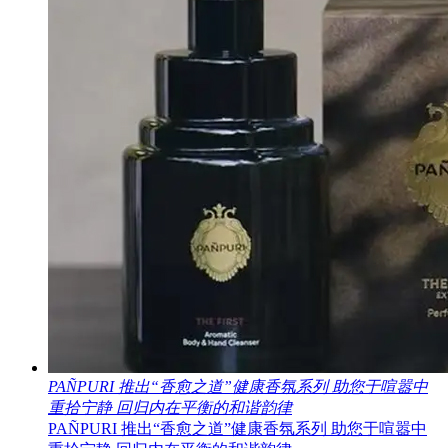
PAÑPURI 推出“香愈之道”健康⾹氛系列 助您于喧嚣中
重拾宁静 回归内在平衡的和谐韵律
PAÑPURI 推出“香愈之道”健康⾹氛系列 助您于喧嚣中