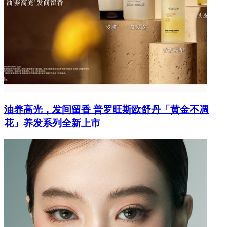
油养高光，发间留香 普罗旺斯欧舒丹「黄金不凋
花」养发系列全新上市