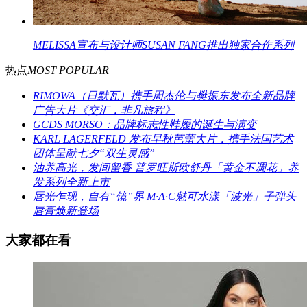
MELISSA宣布与设计师SUSAN FANG推出独家合作系列
热点
MOST POPULAR
RIMOWA（日默瓦）携手周杰伦与樊振东发布全新品牌
广告大片《交汇，非凡旅程》
GCDS MORSO：品牌标志性鞋履的诞生与演变
KARL LAGERFELD 发布早秋芭蕾大片，携手法国艺术
团体呈献七夕“双生灵感”
油养高光，发间留香 普罗旺斯欧舒丹「黄金不凋花」养
发系列全新上市
唇光乍现，自有“镜”界 M·A·C魅可水漾「波光」子弹头
唇膏焕新登场
大家都在看