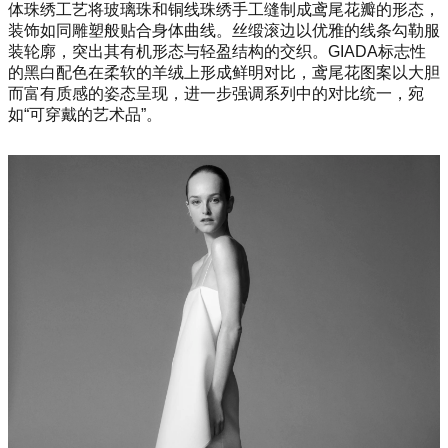
体珠绣工艺将玻璃珠和铜线珠绣手工缝制成鸢尾花瓣的形态，
装饰如同雕塑般贴合身体曲线。丝缎滚边以优雅的线条勾勒服
装轮廓，突出其有机形态与轻盈结构的交织。GIADA标志性
的黑白配色在柔软的羊绒上形成鲜明对比，鸢尾花图案以大胆
而富有质感的姿态呈现，进一步强调系列中的对比统一，宛
如“可穿戴的艺术品”。