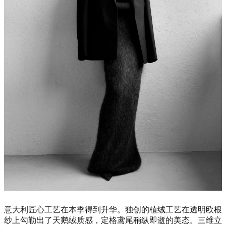
意大利匠心工艺在本季得到升华。独创的植绒工艺在透明欧根
纱上勾勒出了天鹅绒质感，定格鸢尾稍纵即逝的美态。三维立