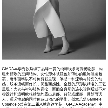
GIADA本季秀款延续了品牌一贯的纯粹线条与流畅轮廓，构
建出精致的空间结构。女性形体被轻盈如薄纱的服饰温柔包
裹，奢华面料以不对称剪裁呈现，唤起一种流动与转变的动
感，线条流畅而修长，优雅而感性。全新的廓形以精准的工艺
呈现：大衣与衬衫结构宽松，而贴合身形的连衣裙则通过不对
称设计和透明欧根纱隐约露出肩部、背部或腿部，微妙而诱
人，强调性感的同时创造出动态的平衡。创意总监Gabriele
Colangelo曾在第二届米兰迦达学苑（GIADA Academy）中