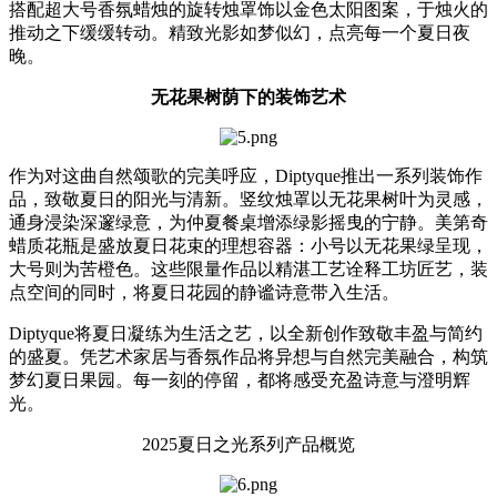
搭配超大号香氛蜡烛的旋转烛罩饰以金色太阳图案，于烛火的
推动之下缓缓转动。精致光影如梦似幻，点亮每一个夏日夜
晚。
无花果树荫下的装饰艺术
作为对这曲自然颂歌的完美呼应，Diptyque推出一系列装饰作
品，致敬夏日的阳光与清新。竖纹烛罩以无花果树叶为灵感，
通身浸染深邃绿意，为仲夏餐桌增添绿影摇曳的宁静。美第奇
蜡质花瓶是盛放夏日花束的理想容器：小号以无花果绿呈现，
大号则为苦橙色。这些限量作品以精湛工艺诠释工坊匠艺，装
点空间的同时，将夏日花园的静谧诗意带入生活。
Diptyque将夏日凝练为生活之艺，以全新创作致敬丰盈与简约
的盛夏。凭艺术家居与香氛作品将异想与自然完美融合，构筑
梦幻夏日果园。每一刻的停留，都将感受充盈诗意与澄明辉
光。
2025夏日之光系列产品概览