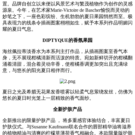
置。品牌自创立以来便以风景艺术与繁茂植物作为创作的灵感
源泉。今年，在艺术家Marie-Victoire de Bascher愉悦而灵动的
妙笔之下，一座色彩缤纷、生机勃勃的夏日果园悄然而至。极
具表现力的线条令插画图案栩栩如生，赋予本系列作品明媚闪
耀的夏日气息。
DIPTYQUE的香氛果园
海丝佩拉蒂淡香水为本系列主打作品，从插画图案至香气本
身，无不展现柑橘清新而活泼的特质。宛如新鲜切开的柑橘翻
涌着清甜，混合着灵动辛香，使柑橘香调更加突出且充满绿
意，与悠长的阳光夏日相伴而行。
夏日之光及希腊无花果发香喷雾以轻柔气息萦绕发丝，仿佛为
悠长的夏日时光笼上一层精致的香气面纱。
全新护肤产品
全新推出的限量护肤产品 ， 将多重感官体验结合，丰富夏日
护肤仪式。与Susanne Kaufmann联名合作的唇部精华油将滋养
的植物精油与清爽的柠檬草薄荷香气相融合。本款限量版护肤