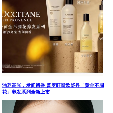
油养高光，发间留香 普罗旺斯欧舒丹「黄金不凋
花」养发系列全新上市