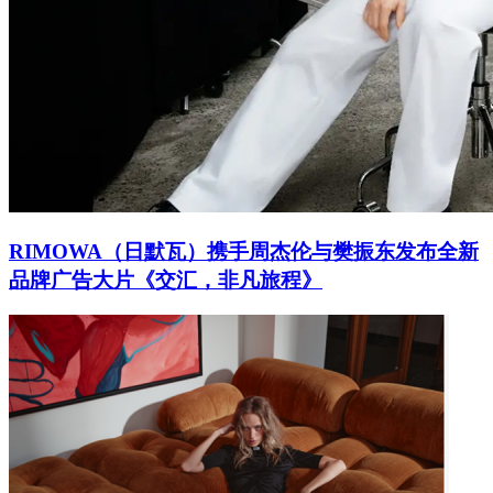
RIMOWA（日默瓦）携手周杰伦与樊振东发布全新
品牌广告大片《交汇，非凡旅程》