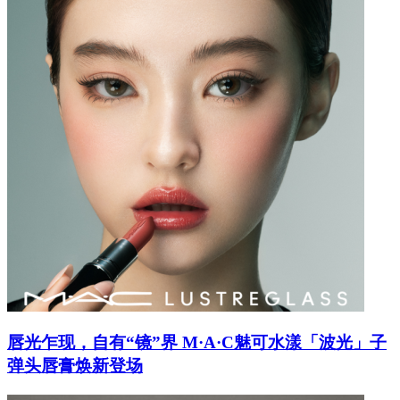
唇光乍现，自有“镜”界 M·A·C魅可水漾「波光」子
弹头唇膏焕新登场