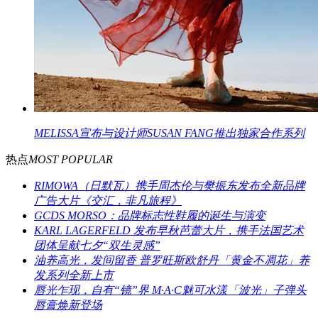
MELISSA宣布与设计师SUSAN FANG推出独家合作系列
热点
MOST POPULAR
RIMOWA（日默瓦）携手周杰伦与樊振东发布全新品牌
广告大片《交汇，非凡旅程》
GCDS MORSO：品牌标志性鞋履的诞生与演变
KARL LAGERFELD 发布早秋芭蕾大片，携手法国艺术
团体呈献七夕“双生灵感”
油养高光，发间留香 普罗旺斯欧舒丹「黄金不凋花」养
发系列全新上市
唇光乍现，自有“镜”界 M·A·C魅可水漾「波光」子弹头
唇膏焕新登场