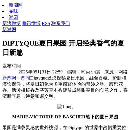
新潮网
品味
潮闻
新浪微博
腾讯微博
RSS
联系我们
新潮网
DIPTYQUE夏日果园 开启经典香气的夏
日新篇
发布时间
2025年05月31日 22:59 编辑：时尚小编 来源：网络
新潮网
»
潮闻
Diptyque邀您探秘夏日果园，融合香氛、护肤和
装饰摆件，将夏日幻化为多重感官体验的奇妙之地。馥郁花
香、活泼柑橘香及芬芳草本香绽放成耀眼夺目的创意之作，将
清新气息与诗意和谐交融。
MARIE-VICTOIRE DE BASCHER笔下的夏日果园
果园是满载灵感的世外桃源，在Diptyque的世界中占据重要位