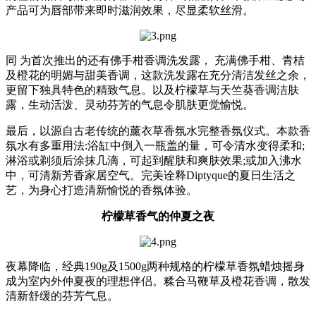
产品可为唇部带来即时滋润效果，尽显柔软丝滑。
同 为首次推出的还有佛手柑香调洗发露， 充满佛手柑、青桔
及橙花的明媚与甜美香调，这款洗发露在充分清洁发丝之余，
更留下独具特色的精致气息。以及柠檬草与天竺葵香调洁肤
露，生动活泼、灵动芬芳的气息令肌肤更觉愉悦。
最后，以源自古老传统的薰衣草香氛水完整香氛仪式。本款香
氛水有多重用法:浴缸中倒入一瓶盖的量，可令清水变得柔和;
淋浴或剃须后涂抹几滴，可起到醒肤和爽肤效果;或加入沸水
中，可清新芳香家居空气。完美诠释Diptyque的夏日生活之
艺，为身心打造清新愉悦的香氛体验。
柠檬草香气的仲夏之夜
夜幕降临，经典190g及1500g两种规格的柠檬草香氛蜡烛摇身
成为室内外仲夏夜的理想伴侣。糅合马鞭草及橙花香调，散发
清新舒缓的芬芳气息。