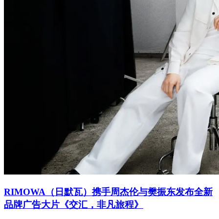
RIMOWA（日默瓦）携手周杰伦与樊振东发布全新
品牌广告大片《交汇，非凡旅程》