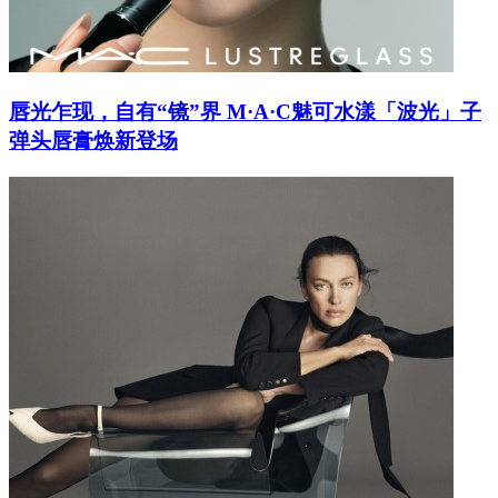
唇光乍现，自有“镜”界 M·A·C魅可水漾「波光」子
弹头唇膏焕新登场