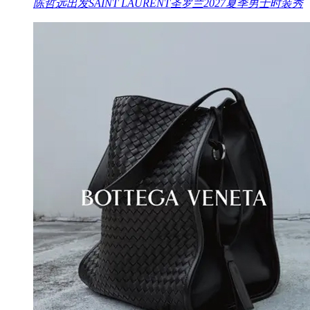
陈哲远出发SAINT LAURENT圣罗兰2027夏季男士时装秀