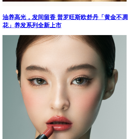
油养高光，发间留香 普罗旺斯欧舒丹「黄金不凋
花」养发系列全新上市