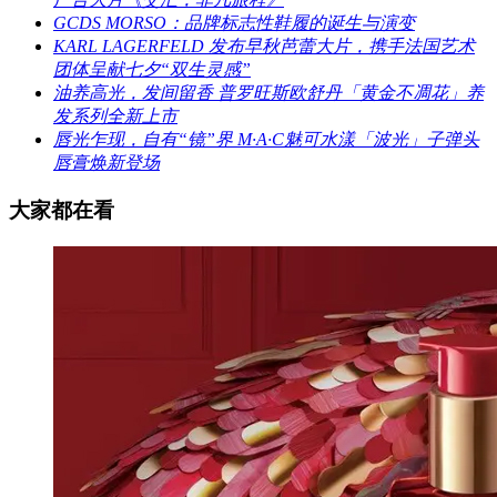
GCDS MORSO：品牌标志性鞋履的诞生与演变
KARL LAGERFELD 发布早秋芭蕾大片，携手法国艺术
团体呈献七夕“双生灵感”
油养高光，发间留香 普罗旺斯欧舒丹「黄金不凋花」养
发系列全新上市
唇光乍现，自有“镜”界 M·A·C魅可水漾「波光」子弹头
唇膏焕新登场
大家都在看