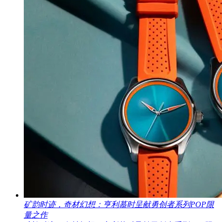
矿韵时迹，奇材幻想：亨利慕时呈献勇创者系列POP限
量之作