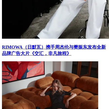
RIMOWA（日默瓦）携手周杰伦与樊振东发布全新
品牌广告大片《交汇，非凡旅程》