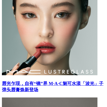
唇光乍现，自有“镜”界 M·A·C魅可水漾「波光」子
弹头唇膏焕新登场