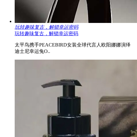
玩转趣味复古，解锁幸运密码
玩转趣味复古，解锁幸运密码
太平鸟携手PEACEBIRD女装全球代言人欧阳娜娜演绎
迪士尼幸运兔O..