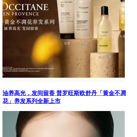
油养高光，发间留香 普罗旺斯欧舒丹「黄金不凋
花」养发系列全新上市