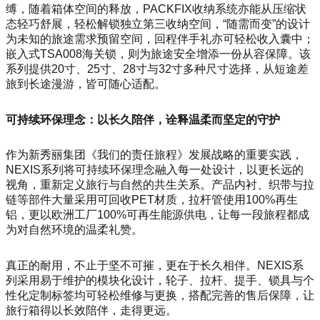
缚，随着箱体空间的释放，PACKFIX收纳系统亦能从压缩状
态轻巧舒展，轻松解锁独立第三收纳空间，“随需而变”的设计
为未知的旅途需求预留空间，回程伴手礼亦可轻松收入囊中；
嵌入式TSA008海关锁，则为旅途安全增添一份从容保障。该
系列提供20寸、25寸、28寸与32寸多种尺寸选择，从短途差
旅到长途漫游，皆可随心适配。
可持续环保理念：以长久陪伴，诠释温柔而坚定的守护
作为新秀丽集团《我们的责任旅程》发展战略的重要实践，
NEXIS系列将可持续环保理念融入每一处设计，以更长远的
视角，重新定义旅行与自然的共生关系。产品内衬、织带与拉
链等部件大量采用可回收PET材质，拉杆管使用100%再生
铝，更以欧洲工厂100%可再生能源供电，让每一段旅程都成
为对自然环境的温柔礼赞。
真正的耐用，不止于坚不可摧，更在于长久相伴。NEXIS系
列采用易于维护的模块化设计，轮子、拉杆、提手、锁具与个
性化定制标签均可轻松维修与更换，搭配完善的售后保障，让
旅行箱得以长效陪伴，走得更远。