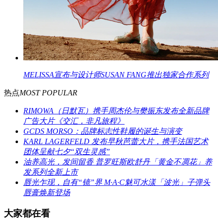
MELISSA宣布与设计师SUSAN FANG推出独家合作系列
热点
MOST POPULAR
RIMOWA（日默瓦）携手周杰伦与樊振东发布全新品牌
广告大片《交汇，非凡旅程》
GCDS MORSO：品牌标志性鞋履的诞生与演变
KARL LAGERFELD 发布早秋芭蕾大片，携手法国艺术
团体呈献七夕“双生灵感”
油养高光，发间留香 普罗旺斯欧舒丹「黄金不凋花」养
发系列全新上市
唇光乍现，自有“镜”界 M·A·C魅可水漾「波光」子弹头
唇膏焕新登场
大家都在看