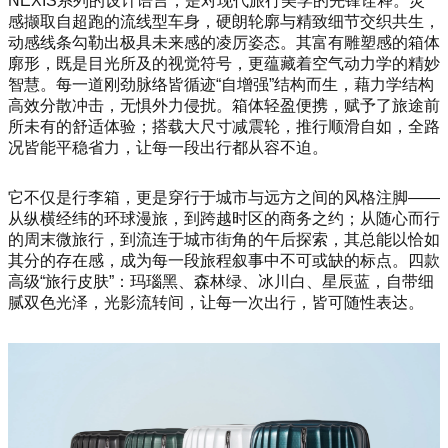
NEXIS系列的设计语言，是对现代旅行美学的先锋诠释。灵
感撷取自超跑的流线型车身，硬朗轮廓与精致细节交织共生，
动感线条勾勒出极具未来感的凌厉姿态。其富有雕塑感的箱体
廓形，既是目光所及的视觉符号，更蕴藏着空气动力学的精妙
智慧。每一道刚劲脉络皆循迹“自增强”结构而生，藉力学结构
高效分散冲击，无惧外力侵扰。箱体轻盈便携，赋予了旅途前
所未有的舒适体验；搭载大尺寸减震轮，推行顺滑自如，全路
况皆能平稳省力，让每一段出行都从容不迫。
它不仅是行李箱，更是穿行于城市与远方之间的风格注脚——
从纵横经纬的环球漫旅，到跨越时区的商务之约；从随心而行
的周末微旅行，到流连于城市街角的午后探索，其总能以恰如
其分的存在感，成为每一段旅程叙事中不可或缺的标点。四款
高级“旅行皮肤”：玛瑙黑、森林绿、冰川白、星辰蓝，自带细
腻双色光泽，光影流转间，让每一次出行，皆可随性表达。