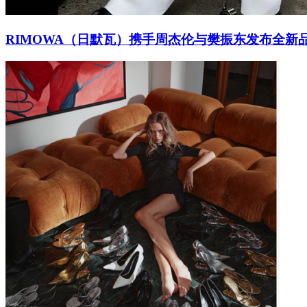
RIMOWA（日默瓦）携手周杰伦与樊振东发布全新