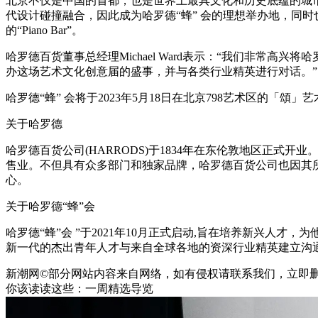
北京不仅是中国的首都，也是世界上最具文化和历史底蕴的城
代设计碰撞融合，因此成为哈罗德“蜂” 会的理想举办地，同
的“Piano Bar”。
哈罗德百货董事总经理Michael Ward表示：“我们非常
办这场艺术文化创意届的盛事，并与各类行业精英进行对话。”
哈罗德“蜂” 会将于2023年5月18日在北京798艺术区的「頌」
关于哈罗德
哈罗德百货公司(HARRODS)于1834年在东伦敦地区正
售业。不但具有众多部门和独家品牌，哈罗德百货公司也因其
心。
关于哈罗德“蜂”会
哈罗德“蜂”会 ”于2021年10月正式启动,旨在培养新兴人
新一代的杰出青年人才与来自全球各地的资深行业精英建立沟
新潮网©部分网站内容来自网络，如有侵权请联系我们，立即
你该读读这些：一周精选导览