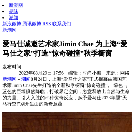
新潮网
品味
潮闻
新浪微博
腾讯微博
RSS
联系我们
新潮网
爱马仕诚邀艺术家Jimin Chae 为上海“爱
马仕之家”打造“惊奇碰撞”秋季橱窗
发布时间
2023年08月29日 17:56 编辑：时尚小编 来源：网络
新潮网
»
潮闻
8月24日，上海“爱马仕之家”正式揭幕由韩国艺
术家Jimin Chae先生打造的全新秋季橱窗“惊奇碰撞”。 绿色与
蓝色的巨墙骤然降临，打破界定空间，恣意释放出自然与生命
的力量。引人入胜的种种惊奇反应，赋予爱马仕2023年题“天
马行空!”别开生面的新奇意蕴。