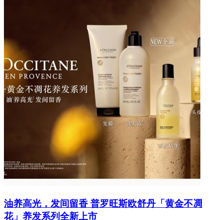
油养高光，发间留香 普罗旺斯欧舒丹「黄金不凋
花」养发系列全新上市