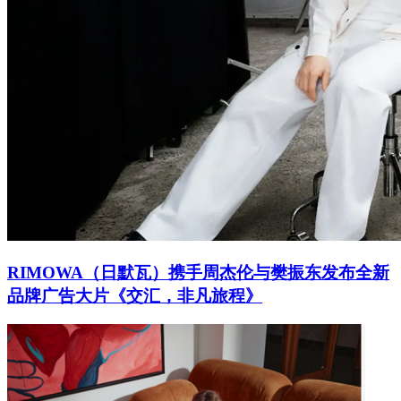
RIMOWA（日默瓦）携手周杰伦与樊振东发布全新
品牌广告大片《交汇，非凡旅程》