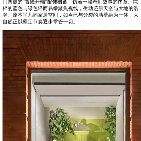
门两侧的“冒险开端”配饰橱窗，仿若一段奇幻故事的序章。纯
粹的蓝色与绿色轻而易举聚焦视线，生动还原天空与大地的浩
瀚。原本平凡的家居空间，如今已与分裂的墙壁融为一体，大
自然正以坚定节奏逐步掌管一切。