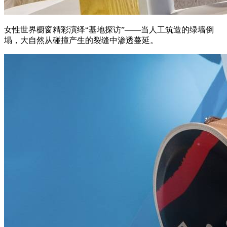
女性世界橱窗精彩演绎“基地探访”——当人工筑造的绿墙倒
塌，大自然从碰撞产生的裂缝中渗透蔓延。