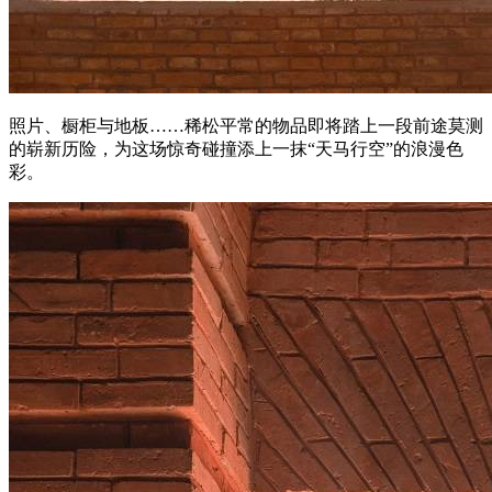
照片、橱柜与地板……稀松平常的物品即将踏上一段前途莫测
的崭新历险，为这场惊奇碰撞添上一抹“天马行空”的浪漫色
彩。