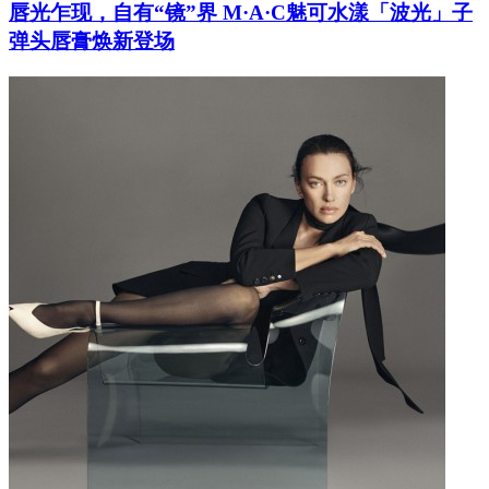
唇光乍现，自有“镜”界 M·A·C魅可水漾「波光」子
弹头唇膏焕新登场